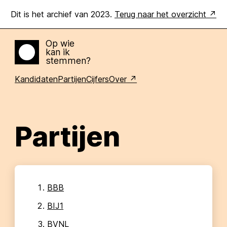
Dit is het archief van 2023.
Terug naar het overzicht
Op wie
kan ik
Home
stemmen?
Kandidaten
Partijen
Cijfers
Over
Partijen
BBB
BIJ1
BVNL