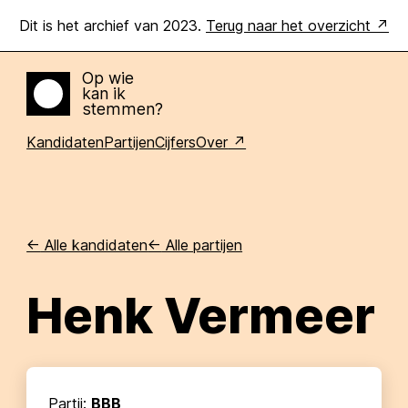
Dit is het archief van 2023.
Terug naar het overzicht
Op wie
kan ik
Home
stemmen?
Kandidaten
Partijen
Cijfers
Over
<-
Alle kandidaten
<-
Alle partijen
Henk Vermeer
Partij:
BBB