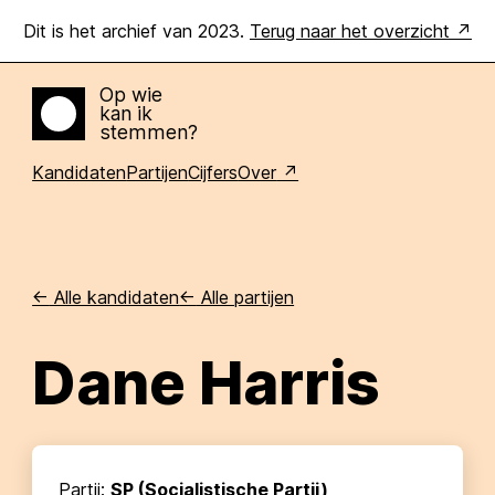
Dit is het archief van 2023.
Terug naar het overzicht
Op wie
kan ik
Home
stemmen?
Kandidaten
Partijen
Cijfers
Over
<-
Alle kandidaten
<-
Alle partijen
Dane Harris
Partij:
SP (Socialistische Partij)