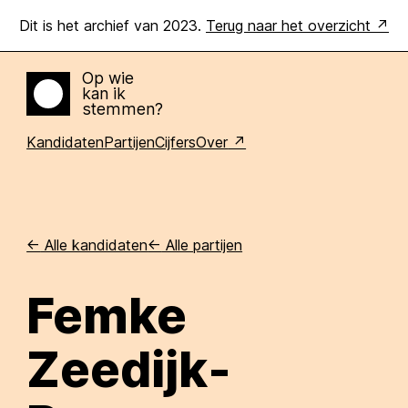
Dit is het archief van 2023.
Terug naar het overzicht
Op wie
kan ik
Home
stemmen?
Kandidaten
Partijen
Cijfers
Over
<-
Alle kandidaten
<-
Alle partijen
Femke
Zeedijk-