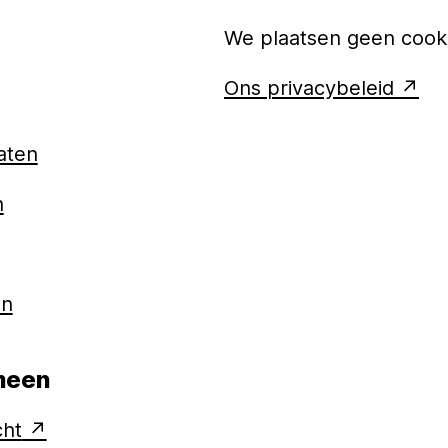
We plaatsen geen cooki
Ons privacybeleid
aten
n
en
meen
cht