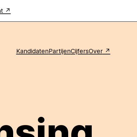
ht
Kandidaten
Partijen
Cijfers
Over
nsing