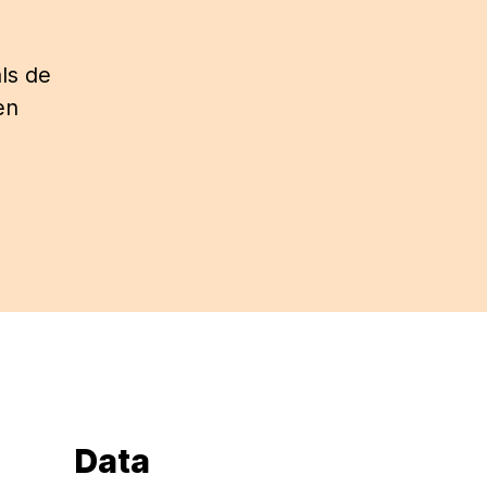
ls de
en
Data