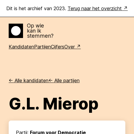
Dit is het archief van 2023.
Terug naar het overzicht
Op wie
kan ik
Home
stemmen?
Kandidaten
Partijen
Cijfers
Over
<-
Alle kandidaten
<-
Alle partijen
G.L. Mierop
Partij:
Forum voor Democratie