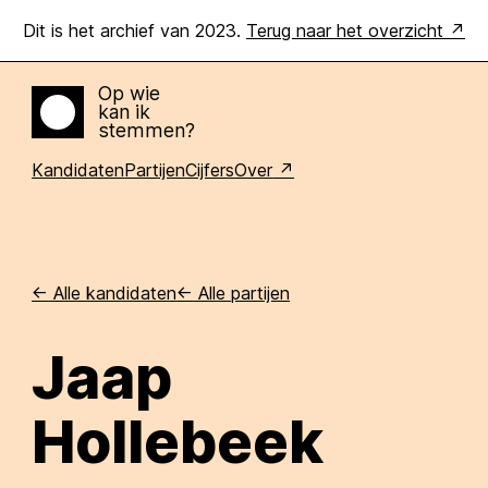
Dit is het archief van 2023.
Terug naar het overzicht
Op wie
kan ik
Home
stemmen?
Kandidaten
Partijen
Cijfers
Over
<-
Alle kandidaten
<-
Alle partijen
Jaap
Hollebeek