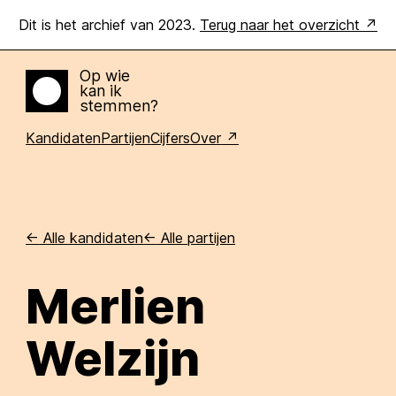
Dit is het archief van 2023.
Terug naar het overzicht
Op wie
kan ik
Home
stemmen?
Kandidaten
Partijen
Cijfers
Over
<-
Alle kandidaten
<-
Alle partijen
Merlien
Welzijn