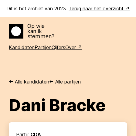
Dit is het archief van 2023.
Terug naar het overzicht
Op wie
kan ik
Home
stemmen?
Kandidaten
Partijen
Cijfers
Over
<-
Alle kandidaten
<-
Alle partijen
Dani Bracke
Partij:
CDA