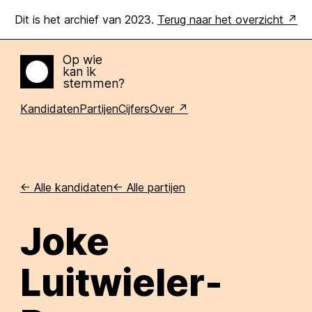
Dit is het archief van 2023.
Terug naar het overzicht
Op wie
kan ik
Home
stemmen?
Kandidaten
Partijen
Cijfers
Over
<-
Alle kandidaten
<-
Alle partijen
Joke
Luitwieler-