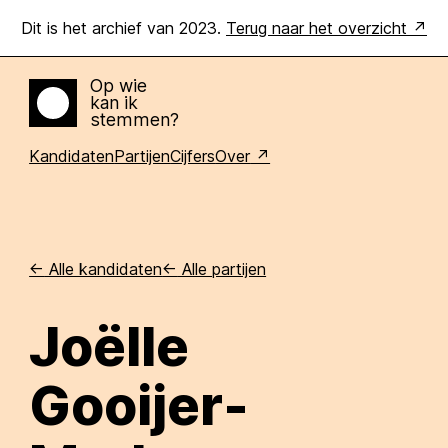
Dit is het archief van 2023.
Terug naar het overzicht
Op wie
kan ik
Home
stemmen?
Kandidaten
Partijen
Cijfers
Over
<-
Alle kandidaten
<-
Alle partijen
Joëlle
Gooijer-