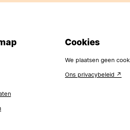
emap
Cookies
We plaatsen geen cooki
Ons privacybeleid
aten
n