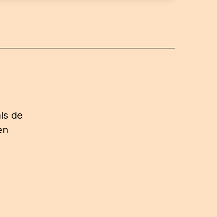
ls de
en