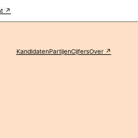
ht
Kandidaten
Partijen
Cijfers
Over